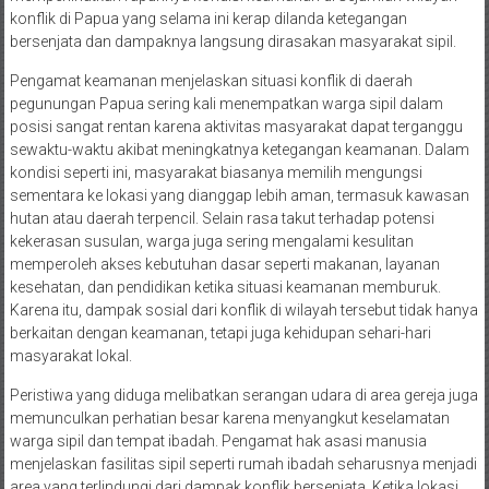
konflik di Papua yang selama ini kerap dilanda ketegangan
bersenjata dan dampaknya langsung dirasakan masyarakat sipil.
Pengamat keamanan menjelaskan situasi konflik di daerah
pegunungan Papua sering kali menempatkan warga sipil dalam
posisi sangat rentan karena aktivitas masyarakat dapat terganggu
sewaktu-waktu akibat meningkatnya ketegangan keamanan. Dalam
kondisi seperti ini, masyarakat biasanya memilih mengungsi
sementara ke lokasi yang dianggap lebih aman, termasuk kawasan
hutan atau daerah terpencil. Selain rasa takut terhadap potensi
kekerasan susulan, warga juga sering mengalami kesulitan
memperoleh akses kebutuhan dasar seperti makanan, layanan
kesehatan, dan pendidikan ketika situasi keamanan memburuk.
Karena itu, dampak sosial dari konflik di wilayah tersebut tidak hanya
berkaitan dengan keamanan, tetapi juga kehidupan sehari-hari
masyarakat lokal.
Peristiwa yang diduga melibatkan serangan udara di area gereja juga
memunculkan perhatian besar karena menyangkut keselamatan
warga sipil dan tempat ibadah. Pengamat hak asasi manusia
menjelaskan fasilitas sipil seperti rumah ibadah seharusnya menjadi
area yang terlindungi dari dampak konflik bersenjata. Ketika lokasi