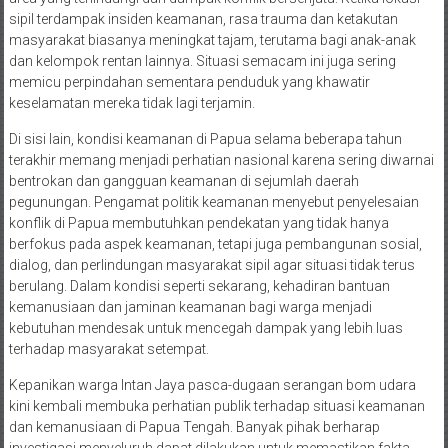
sipil terdampak insiden keamanan, rasa trauma dan ketakutan
masyarakat biasanya meningkat tajam, terutama bagi anak-anak
dan kelompok rentan lainnya. Situasi semacam ini juga sering
memicu perpindahan sementara penduduk yang khawatir
keselamatan mereka tidak lagi terjamin.
Di sisi lain, kondisi keamanan di Papua selama beberapa tahun
terakhir memang menjadi perhatian nasional karena sering diwarnai
bentrokan dan gangguan keamanan di sejumlah daerah
pegunungan. Pengamat politik keamanan menyebut penyelesaian
konflik di Papua membutuhkan pendekatan yang tidak hanya
berfokus pada aspek keamanan, tetapi juga pembangunan sosial,
dialog, dan perlindungan masyarakat sipil agar situasi tidak terus
berulang. Dalam kondisi seperti sekarang, kehadiran bantuan
kemanusiaan dan jaminan keamanan bagi warga menjadi
kebutuhan mendesak untuk mencegah dampak yang lebih luas
terhadap masyarakat setempat.
Kepanikan warga Intan Jaya pasca-dugaan serangan bom udara
kini kembali membuka perhatian publik terhadap situasi keamanan
dan kemanusiaan di Papua Tengah. Banyak pihak berharap
investigasi menyeluruh dapat dilakukan untuk memastikan fakta