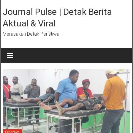
Lompat
ke
Journal Pulse | Detak Berita
konten
Aktual & Viral
Merasakan Detak Peristiwa
Peristiwa