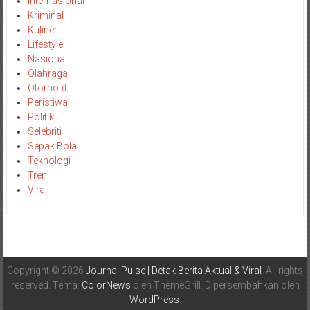
Internasional
Kriminal
Kuliner
Lifestyle
Nasional
Olahraga
Otomotif
Peristiwa
Politik
Selebriti
Sepak Bola
Teknologi
Tren
Viral
Copyright © 2026
Journal Pulse | Detak Berita Aktual & Viral
. All rights
reserved. Tema:
ColorNews
oleh ThemeGrill. Dipersembahkan oleh
WordPress
.