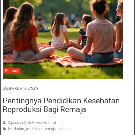
Edukasi
September 7, 2025
Pentingnya Pendidikan Kesehatan
Reproduksi Bagi Remaja
Diposkan Oleh:Goken Abdullah
kesehatan
,
pendidikan
,
remaja
,
reproduksi