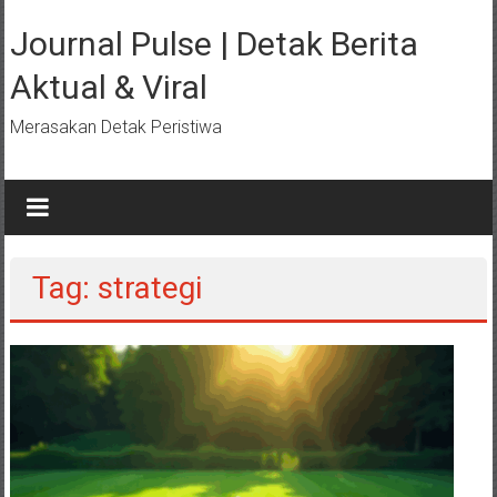
Lompat
ke
Journal Pulse | Detak Berita
konten
Aktual & Viral
Merasakan Detak Peristiwa
Tag: strategi