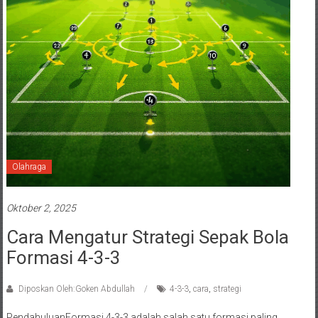
Olahraga
Oktober 2, 2025
Cara Mengatur Strategi Sepak Bola
Formasi 4-3-3
Diposkan Oleh:Goken Abdullah
4-3-3
,
cara
,
strategi
PendahuluanFormasi 4-3-3 adalah salah satu formasi paling