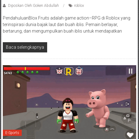
Diposkan Oleh:Goken Abdullah
roblox
PendahuluanBlox Fruits adalah game action–RPG di Roblox yang
terinspirasi dunia bajak laut dan buah iblis. Pemain berlayar,
bertarung, dan mengumpulkan buah iblis untuk mendapatkan
Baca selengkapnya
E-Sports