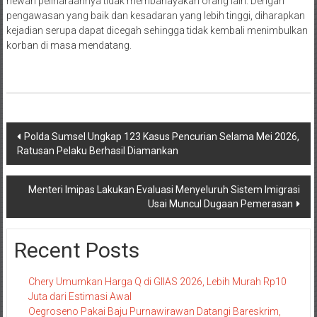
hewan peliharaannya tidak membahayakan orang lain. Dengan
pengawasan yang baik dan kesadaran yang lebih tinggi, diharapkan
kejadian serupa dapat dicegah sehingga tidak kembali menimbulkan
korban di masa mendatang.
Navigasi
Polda Sumsel Ungkap 123 Kasus Pencurian Selama Mei 2026,
Ratusan Pelaku Berhasil Diamankan
pos
Menteri Imipas Lakukan Evaluasi Menyeluruh Sistem Imigrasi
Usai Muncul Dugaan Pemerasan
Recent Posts
Chery Umumkan Harga Q di GIIAS 2026, Lebih Murah Rp10
Juta dari Estimasi Awal
Oegroseno Pakai Baju Purnawirawan Datangi Bareskrim,