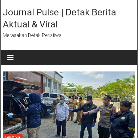
Lompat
ke
Journal Pulse | Detak Berita
konten
Aktual & Viral
Merasakan Detak Peristiwa
Peristiwa