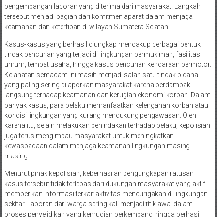
pengembangan laporan yang diterima dari masyarakat. Langkah
tersebut menjadi bagian dari komitmen aparat dalam menjaga
keamanan dan ketertiban di wilayah Sumatera Selatan.
Kasus-kasus yang berhasil diungkap mencakup berbagai bentuk
tindak pencurian yang terjadi di lingkungan permukiman, fasilitas
umum, tempat usaha, hingga kasus pencurian kendaraan bermotor.
Kejahatan semacam ini masih menjadi salah satu tindak pidana
yang paling sering dilaporkan masyarakat karena berdampak
langsung terhadap keamanan dan kerugian ekonomi korban. Dalam
banyak kasus, para pelaku memanfaatkan kelengahan korban atau
kondisi lingkungan yang kurang mendukung pengawasan. Oleh
karena itu, selain melakukan penindakan terhadap pelaku, kepolisian
juga terus mengimbau masyarakat untuk meningkatkan
kewaspadaan dalam menjaga keamanan lingkungan masing-
masing.
Menurut pihak kepolisian, keberhasilan pengungkapan ratusan
kasus tersebut tidak terlepas dari dukungan masyarakat yang aktif
memberikan informasi terkait aktivitas mencurigakan di lingkungan
sekitar. Laporan dari warga sering kali menjadi titik awal dalam
proses penyelidikan yang kemudian berkembang hingga berhasil