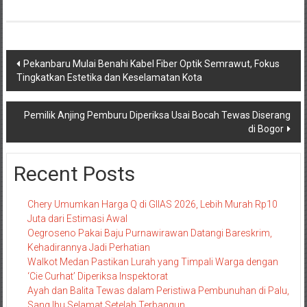
Navigasi
Pekanbaru Mulai Benahi Kabel Fiber Optik Semrawut, Fokus
Tingkatkan Estetika dan Keselamatan Kota
pos
Pemilik Anjing Pemburu Diperiksa Usai Bocah Tewas Diserang
di Bogor
Recent Posts
Chery Umumkan Harga Q di GIIAS 2026, Lebih Murah Rp10
Juta dari Estimasi Awal
Oegroseno Pakai Baju Purnawirawan Datangi Bareskrim,
Kehadirannya Jadi Perhatian
Walkot Medan Pastikan Lurah yang Timpali Warga dengan
‘Cie Curhat’ Diperiksa Inspektorat
Ayah dan Balita Tewas dalam Peristiwa Pembunuhan di Palu,
Sang Ibu Selamat Setelah Terbangun