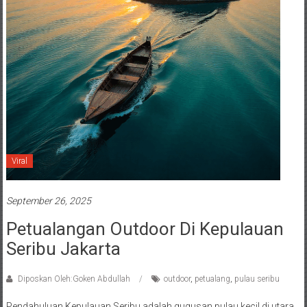
Viral
September 26, 2025
Petualangan Outdoor Di Kepulauan
Seribu Jakarta
Diposkan Oleh:Goken Abdullah
outdoor
,
petualang
,
pulau seribu
Pendahuluan Kepulauan Seribu adalah gugusan pulau kecil di utara