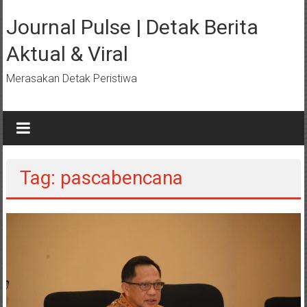
Lompat
ke
Journal Pulse | Detak Berita
konten
Aktual & Viral
Merasakan Detak Peristiwa
Tag: pascabencana