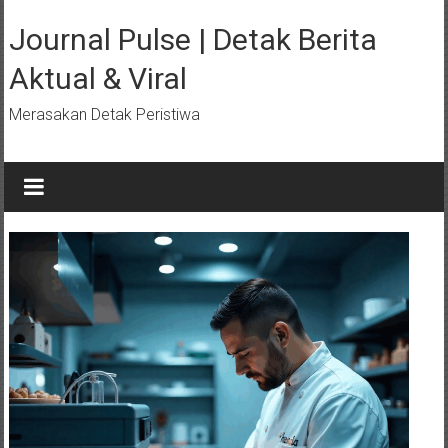
Lompat
ke
Journal Pulse | Detak Berita
konten
Aktual & Viral
Merasakan Detak Peristiwa