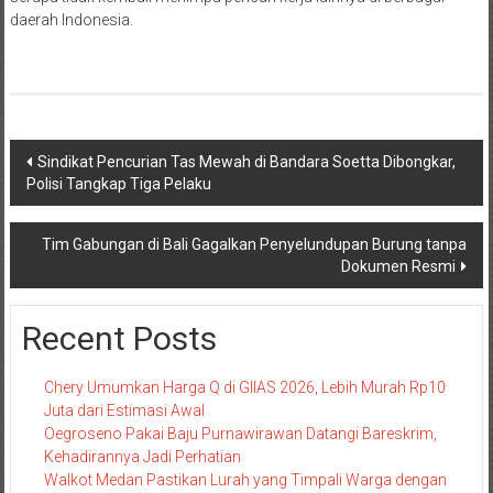
daerah Indonesia.
Navigasi
Sindikat Pencurian Tas Mewah di Bandara Soetta Dibongkar,
Polisi Tangkap Tiga Pelaku
pos
Tim Gabungan di Bali Gagalkan Penyelundupan Burung tanpa
Dokumen Resmi
Recent Posts
Chery Umumkan Harga Q di GIIAS 2026, Lebih Murah Rp10
Juta dari Estimasi Awal
Oegroseno Pakai Baju Purnawirawan Datangi Bareskrim,
Kehadirannya Jadi Perhatian
Walkot Medan Pastikan Lurah yang Timpali Warga dengan