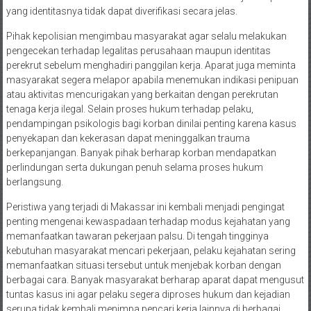
yang identitasnya tidak dapat diverifikasi secara jelas.
Pihak kepolisian mengimbau masyarakat agar selalu melakukan
pengecekan terhadap legalitas perusahaan maupun identitas
perekrut sebelum menghadiri panggilan kerja. Aparat juga meminta
masyarakat segera melapor apabila menemukan indikasi penipuan
atau aktivitas mencurigakan yang berkaitan dengan perekrutan
tenaga kerja ilegal. Selain proses hukum terhadap pelaku,
pendampingan psikologis bagi korban dinilai penting karena kasus
penyekapan dan kekerasan dapat meninggalkan trauma
berkepanjangan. Banyak pihak berharap korban mendapatkan
perlindungan serta dukungan penuh selama proses hukum
berlangsung.
Peristiwa yang terjadi di Makassar ini kembali menjadi pengingat
penting mengenai kewaspadaan terhadap modus kejahatan yang
memanfaatkan tawaran pekerjaan palsu. Di tengah tingginya
kebutuhan masyarakat mencari pekerjaan, pelaku kejahatan sering
memanfaatkan situasi tersebut untuk menjebak korban dengan
berbagai cara. Banyak masyarakat berharap aparat dapat mengusut
tuntas kasus ini agar pelaku segera diproses hukum dan kejadian
serupa tidak kembali menimpa pencari kerja lainnya di berbagai