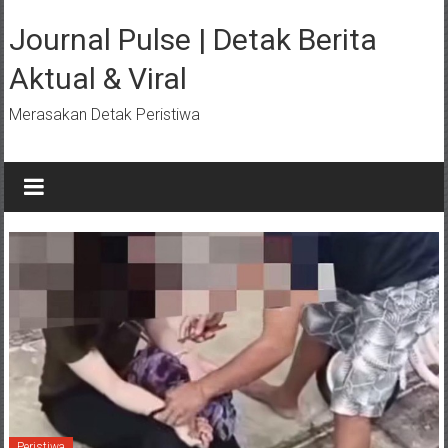
Lompat
ke
Journal Pulse | Detak Berita
konten
Aktual & Viral
Merasakan Detak Peristiwa
Peristiwa