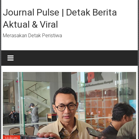
Lompat
ke
Journal Pulse | Detak Berita
konten
Aktual & Viral
Merasakan Detak Peristiwa
Hukum