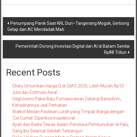
Navigasi
Penumpang Panik Saat KRL Duri–Tangerang Mogok, Gerbong
Gelap dan AC Mendadak Mati
pos
Pemerintah Dorong Investasi Digital dan AI di Batam Senilai
Rp88 Triliun
Recent Posts
Chery Umumkan Harga Q di GIIAS 2026, Lebih Murah Rp10
Juta dari Estimasi Awal
Oegroseno Pakai Baju Purnawirawan Datangi Bareskrim,
Kehadirannya Jadi Perhatian
Walkot Medan Pastikan Lurah yang Timpali Warga dengan
‘Cie Curhat’ Diperiksa Inspektorat
Ayah dan Balita Tewas dalam Peristiwa Pembunuhan di Palu,
Sang Ibu Selamat Setelah Terbangun