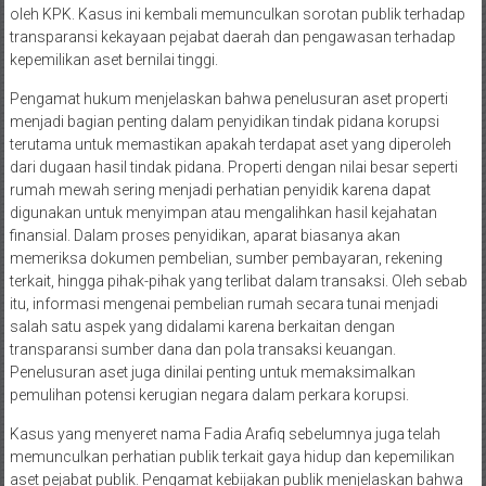
oleh KPK. Kasus ini kembali memunculkan sorotan publik terhadap
transparansi kekayaan pejabat daerah dan pengawasan terhadap
kepemilikan aset bernilai tinggi.
Pengamat hukum menjelaskan bahwa penelusuran aset properti
menjadi bagian penting dalam penyidikan tindak pidana korupsi
terutama untuk memastikan apakah terdapat aset yang diperoleh
dari dugaan hasil tindak pidana. Properti dengan nilai besar seperti
rumah mewah sering menjadi perhatian penyidik karena dapat
digunakan untuk menyimpan atau mengalihkan hasil kejahatan
finansial. Dalam proses penyidikan, aparat biasanya akan
memeriksa dokumen pembelian, sumber pembayaran, rekening
terkait, hingga pihak-pihak yang terlibat dalam transaksi. Oleh sebab
itu, informasi mengenai pembelian rumah secara tunai menjadi
salah satu aspek yang didalami karena berkaitan dengan
transparansi sumber dana dan pola transaksi keuangan.
Penelusuran aset juga dinilai penting untuk memaksimalkan
pemulihan potensi kerugian negara dalam perkara korupsi.
Kasus yang menyeret nama Fadia Arafiq sebelumnya juga telah
memunculkan perhatian publik terkait gaya hidup dan kepemilikan
aset pejabat publik. Pengamat kebijakan publik menjelaskan bahwa