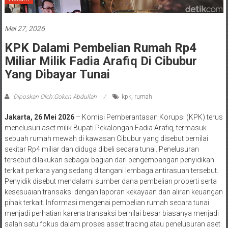
Mei 27, 2026
KPK Dalami Pembelian Rumah Rp4
Miliar Milik Fadia Arafiq Di Cibubur
Yang Dibayar Tunai
Diposkan Oleh:Goken Abdullah
kpk
,
rumah
Jakarta, 26 Mei 2026
– Komisi Pemberantasan Korupsi (KPK) terus
menelusuri aset milik Bupati Pekalongan Fadia Arafiq, termasuk
sebuah rumah mewah di kawasan Cibubur yang disebut bernilai
sekitar Rp4 miliar dan diduga dibeli secara tunai. Penelusuran
tersebut dilakukan sebagai bagian dari pengembangan penyidikan
terkait perkara yang sedang ditangani lembaga antirasuah tersebut.
Penyidik disebut mendalami sumber dana pembelian properti serta
kesesuaian transaksi dengan laporan kekayaan dan aliran keuangan
pihak terkait. Informasi mengenai pembelian rumah secara tunai
menjadi perhatian karena transaksi bernilai besar biasanya menjadi
salah satu fokus dalam proses asset tracing atau penelusuran aset