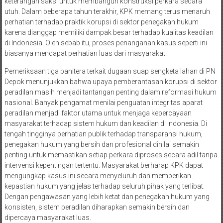
keterangan saksi untuk membangun konstruksi perkara secara
utuh. Dalam beberapa tahun terakhir, KPK memang terus menaruh
perhatian terhadap praktik korupsi di sektor penegakan hukum
karena dianggap memiliki dampak besar terhadap kualitas keadilan
di Indonesia. Oleh sebab itu, proses penanganan kasus seperti ini
biasanya mendapat perhatian luas dari masyarakat.
Pemeriksaan tiga panitera terkait dugaan suap sengketa lahan di PN
Depok menunjukkan bahwa upaya pemberantasan korupsi di sektor
peradilan masih menjadi tantangan penting dalam reformasi hukum
nasional. Banyak pengamat menilai penguatan integritas aparat
peradilan menjadi faktor utama untuk menjaga kepercayaan
masyarakat terhadap sistem hukum dan keadilan di Indonesia. Di
tengah tingginya perhatian publik terhadap transparansi hukum,
penegakan hukum yang bersih dan profesional dinilai semakin
penting untuk memastikan setiap perkara diproses secara adil tanpa
intervensi kepentingan tertentu. Masyarakat berharap KPK dapat
mengungkap kasus ini secara menyeluruh dan memberikan
kepastian hukum yang jelas terhadap seluruh pihak yang terlibat.
Dengan pengawasan yang lebih ketat dan penegakan hukum yang
konsisten, sistem peradilan diharapkan semakin bersih dan
dipercaya masyarakat luas.