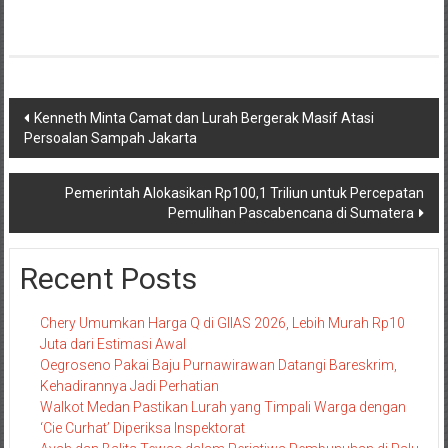
Navigasi
Kenneth Minta Camat dan Lurah Bergerak Masif Atasi
Persoalan Sampah Jakarta
pos
Pemerintah Alokasikan Rp100,1 Triliun untuk Percepatan
Pemulihan Pascabencana di Sumatera
Recent Posts
Chery Umumkan Harga Q di GIIAS 2026, Lebih Murah Rp10
Juta dari Estimasi Awal
Oegroseno Pakai Baju Purnawirawan Datangi Bareskrim,
Kehadirannya Jadi Perhatian
Walkot Medan Pastikan Lurah yang Timpali Warga dengan
‘Cie Curhat’ Diperiksa Inspektorat