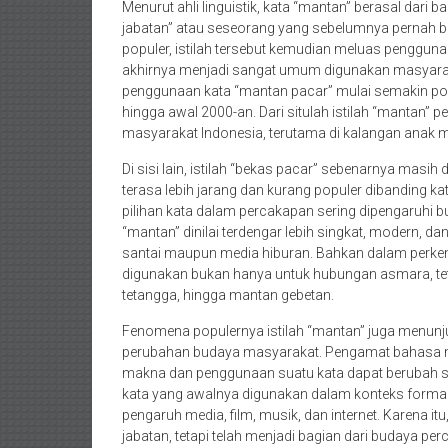
Menurut ahli linguistik, kata “mantan” berasal dari
jabatan” atau seseorang yang sebelumnya pernah b
populer, istilah tersebut kemudian meluas penggu
akhirnya menjadi sangat umum digunakan masyara
penggunaan kata “mantan pacar” mulai semakin pop
hingga awal 2000-an. Dari situlah istilah “mantan” 
masyarakat Indonesia, terutama di kalangan anak 
Di sisi lain, istilah “bekas pacar” sebenarnya mas
terasa lebih jarang dan kurang populer dibanding 
pilihan kata dalam percakapan sering dipengaruhi 
“mantan” dinilai terdengar lebih singkat, modern, 
santai maupun media hiburan. Bahkan dalam perkemb
digunakan bukan hanya untuk hubungan asmara, teta
tetangga, hingga mantan gebetan.
Fenomena populernya istilah “mantan” juga menun
perubahan budaya masyarakat. Pengamat bahasa m
makna dan penggunaan suatu kata dapat berubah ses
kata yang awalnya digunakan dalam konteks formal 
pengaruh media, film, musik, dan internet. Karena itu
jabatan, tetapi telah menjadi bagian dari budaya per