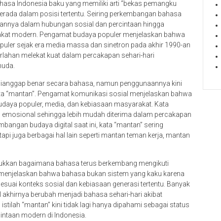
 bahasa Indonesia baku yang memiliki arti “bekas pemangku
erada dalam posisi tertentu. Seiring perkembangan bahasa
naannya dalam hubungan sosial dan percintaan hingga
kat modern. Pengamat budaya populer menjelaskan bahwa
uler sejak era media massa dan sinetron pada akhir 1990-an
perlahan melekat kuat dalam percakapan sehari-hari
muda.
ih dianggap benar secara bahasa, namun penggunaannya kini
kata “mantan”. Pengamat komunikasi sosial menjelaskan bahwa
budaya populer, media, dan kebiasaan masyarakat. Kata
dan emosional sehingga lebih mudah diterima dalam percakapan
angan budaya digital saat ini, kata “mantan” sering
pi juga berbagai hal lain seperti mantan teman kerja, mantan
jukkan bagaimana bahasa terus berkembang mengikuti
enjelaskan bahwa bahasa bukan sistem yang kaku karena
uai konteks sosial dan kebiasaan generasi tertentu. Banyak
akhirnya berubah menjadi bahasa sehari-hari akibat
, istilah “mantan” kini tidak lagi hanya dipahami sebagai status
cintaan modern di Indonesia.