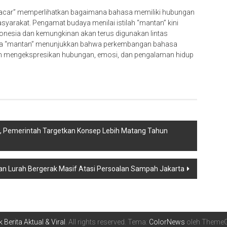
pacar” memperlihatkan bagaimana bahasa memiliki hubungan
yarakat. Pengamat budaya menilai istilah “mantan” kini
donesia dan kemungkinan akan terus digunakan lintas
 kata “mantan” menunjukkan bahwa perkembangan bahasa
lam mengekspresikan hubungan, emosi, dan pengalaman hidup
a, Pemerintah Targetkan Konsep Lebih Matang Tahun
n Lurah Bergerak Masif Atasi Persoalan Sampah Jakarta
 Berita Aktual & Viral
. All rights reserved. Tema:
ColorNews
oleh ThemeGr