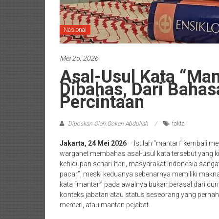
Nasional
Mei 25, 2026
Asal-Usul Kata “Ma
Dibahas, Dari Bahas
Percintaan
Diposkan Oleh:Goken Abdullah
fakta
Jakarta, 24 Mei 2026
– Istilah “mantan” kembali me
warganet membahas asal-usul kata tersebut yang ki
kehidupan sehari-hari, masyarakat Indonesia sanga
pacar”, meski keduanya sebenarnya memiliki mak
kata “mantan” pada awalnya bukan berasal dari duni
konteks jabatan atau status seseorang yang pernah 
menteri, atau mantan pejabat.