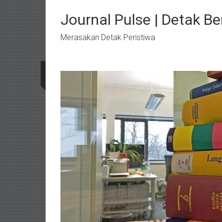
Lompat
ke
Journal Pulse | Detak Ber
konten
Merasakan Detak Peristiwa