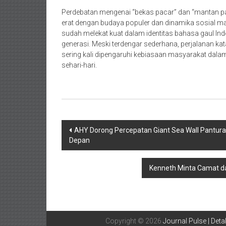
Perdebatan mengenai “bekas pacar” dan “mantan 
erat dengan budaya populer dan dinamika sosial mas
sudah melekat kuat dalam identitas bahasa gaul In
generasi. Meski terdengar sederhana, perjalanan
sering kali dipengaruhi kebiasaan masyarakat da
sehari-hari.
Navigasi
AHY Dorong Percepatan Giant Sea Wall Pantur
Depan
pos
Kenneth Minta Camat da
Copyright © 2026
Journal Pulse | Detak