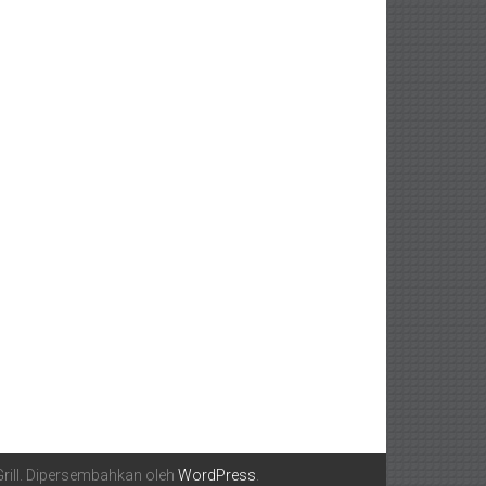
ill. Dipersembahkan oleh
WordPress
.