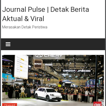
Lompat
ke
Journal Pulse | Detak Berita
konten
Aktual & Viral
Merasakan Detak Peristiwa
Otomotif